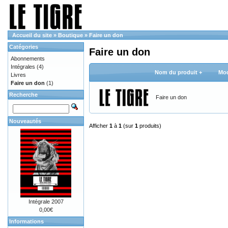
Accueil du site
»
Boutique
»
Faire un don
Catégories
Faire un don
Abonnements
Intégrales
(4)
Nom du produit +
Mod
Livres
Faire un don
(1)
Recherche
Faire un don
Nouveautés
Afficher
1
à
1
(sur
1
produits)
Intégrale 2007
0,00€
Informations