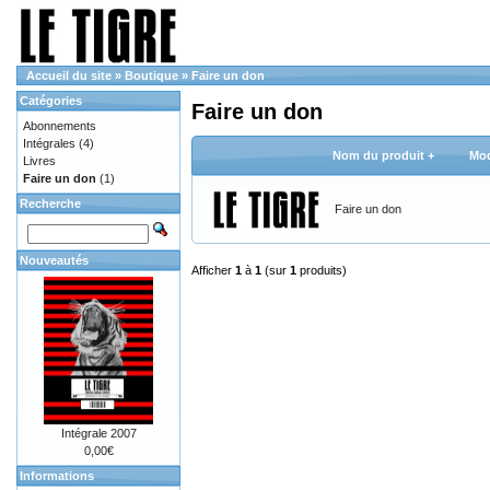
Accueil du site
»
Boutique
»
Faire un don
Catégories
Faire un don
Abonnements
Intégrales
(4)
Nom du produit +
Mod
Livres
Faire un don
(1)
Recherche
Faire un don
Nouveautés
Afficher
1
à
1
(sur
1
produits)
Intégrale 2007
0,00€
Informations