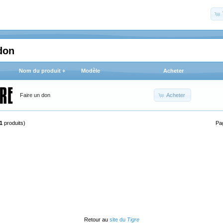
don
Nom du produit +
Modèle
Acheter
Acheter
Faire un don
1
produits)
Pa
Retour au
site du
Tigre