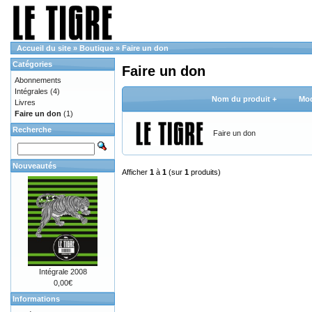
Accueil du site
»
Boutique
»
Faire un don
Catégories
Faire un don
Abonnements
Intégrales
(4)
Nom du produit +
Mod
Livres
Faire un don
(1)
Recherche
Faire un don
Nouveautés
Afficher
1
à
1
(sur
1
produits)
Intégrale 2008
0,00€
Informations