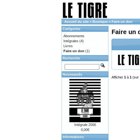
Accueil du site
»
Boutique
»
Faire un don
Catégories
Faire un 
Abonnements
Intégrales
(4)
Livres
Faire un don
(1)
Recherche
Nouveautés
Afficher
1
à
1
(sur
Intégrale 2006
0,00€
Informations