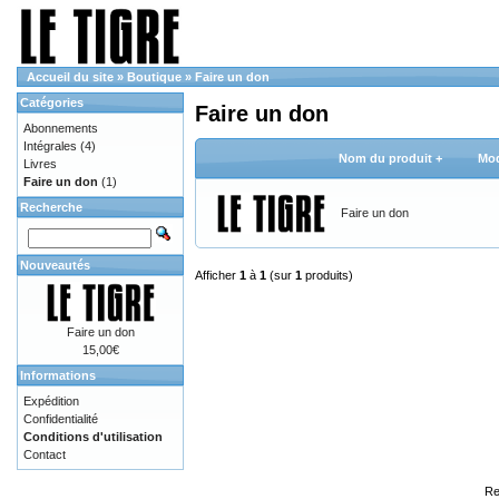
Accueil du site
»
Boutique
»
Faire un don
Catégories
Faire un don
Abonnements
Intégrales
(4)
Nom du produit +
Mod
Livres
Faire un don
(1)
Recherche
Faire un don
Nouveautés
Afficher
1
à
1
(sur
1
produits)
Faire un don
15,00€
Informations
Expédition
Confidentialité
Conditions d'utilisation
Contact
Re