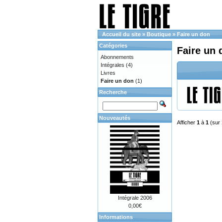
Accueil du site
»
Boutique
»
Faire un don
Catégories
Faire un 
Abonnements
Intégrales
(4)
Livres
Faire un don
(1)
Recherche
Nouveautés
Afficher
1
à
1
(sur
Intégrale 2006
0,00€
Informations