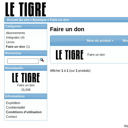
Accueil du site
»
Boutique
»
Faire un don
Catégories
Faire un don
Abonnements
Intégrales
(4)
Nom du produit +
Mod
Livres
Faire un don
(1)
Recherche
Faire un don
Nouveautés
Afficher
1
à
1
(sur
1
produits)
Faire un don
15,00€
Informations
Expédition
Confidentialité
Conditions d'utilisation
Contact
Re