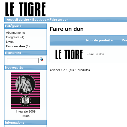
Accueil du site
»
Boutique
»
Faire un don
Catégories
Faire un don
Abonnements
Intégrales
(4)
Nom du produit +
Mod
Livres
Faire un don
(1)
Recherche
Faire un don
Nouveautés
Afficher
1
à
1
(sur
1
produits)
Intégrale 2009
0,00€
Informations