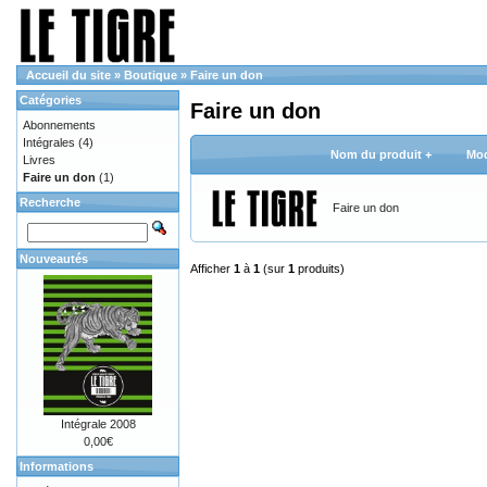
Accueil du site
»
Boutique
»
Faire un don
Catégories
Faire un don
Abonnements
Intégrales
(4)
Nom du produit +
Mod
Livres
Faire un don
(1)
Recherche
Faire un don
Nouveautés
Afficher
1
à
1
(sur
1
produits)
Intégrale 2008
0,00€
Informations