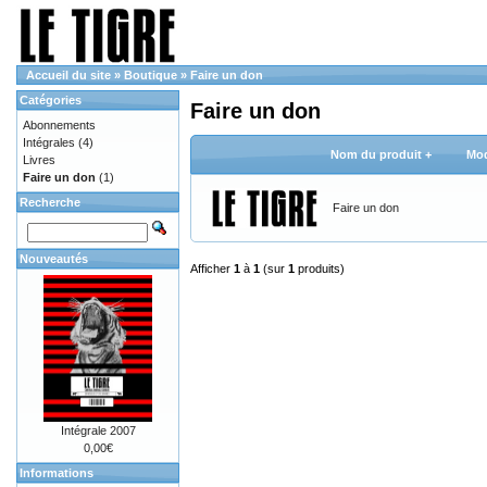
Accueil du site
»
Boutique
»
Faire un don
Catégories
Faire un don
Abonnements
Intégrales
(4)
Nom du produit +
Mod
Livres
Faire un don
(1)
Recherche
Faire un don
Nouveautés
Afficher
1
à
1
(sur
1
produits)
Intégrale 2007
0,00€
Informations