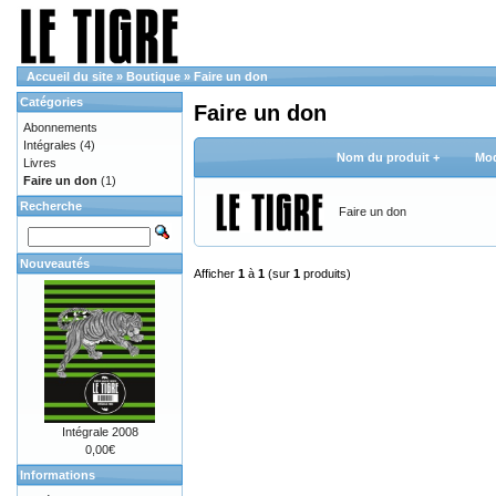
Accueil du site
»
Boutique
»
Faire un don
Catégories
Faire un don
Abonnements
Intégrales
(4)
Nom du produit +
Mod
Livres
Faire un don
(1)
Recherche
Faire un don
Nouveautés
Afficher
1
à
1
(sur
1
produits)
Intégrale 2008
0,00€
Informations