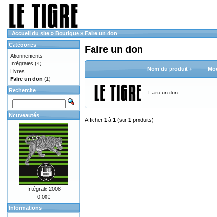
Accueil du site
»
Boutique
»
Faire un don
Catégories
Faire un don
Abonnements
Intégrales
(4)
Nom du produit +
Mod
Livres
Faire un don
(1)
Recherche
Faire un don
Nouveautés
Afficher
1
à
1
(sur
1
produits)
Intégrale 2008
0,00€
Informations