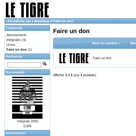
Accueil du site
»
Boutique
»
Faire un don
Catégories
Faire un don
Abonnements
Intégrales
(4)
Nom du produit +
Mod
Livres
Faire un don
(1)
Recherche
Faire un don
Nouveautés
Afficher
1
à
1
(sur
1
produits)
Intégrale 2006
0,00€
Informations