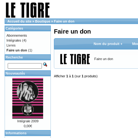
Accueil du site
»
Boutique
»
Faire un don
Catégories
Faire un don
Abonnements
Intégrales
(4)
Nom du produit +
Mod
Livres
Faire un don
(1)
Recherche
Faire un don
Nouveautés
Afficher
1
à
1
(sur
1
produits)
Intégrale 2009
0,00€
Informations