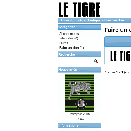
Accueil du site
»
Boutique
»
Faire un don
Catégories
Faire un 
Abonnements
Intégrales
(4)
Livres
Faire un don
(1)
Recherche
Nouveautés
Afficher
1
à
1
(sur
Intégrale 2008
0,00€
Informations