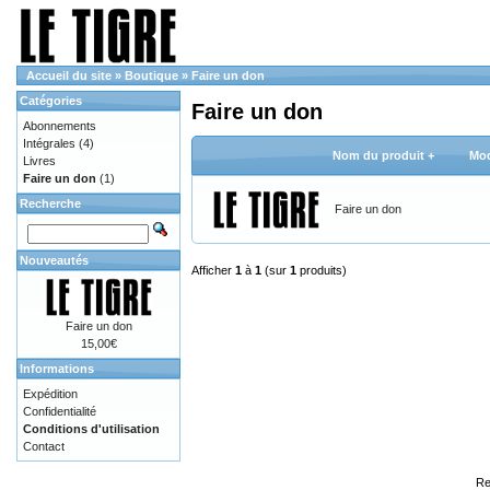
Accueil du site
»
Boutique
»
Faire un don
Catégories
Faire un don
Abonnements
Intégrales
(4)
Nom du produit +
Mod
Livres
Faire un don
(1)
Recherche
Faire un don
Nouveautés
Afficher
1
à
1
(sur
1
produits)
Faire un don
15,00€
Informations
Expédition
Confidentialité
Conditions d'utilisation
Contact
Re