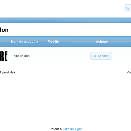
don
Nom du produit +
Modèle
Acheter
Acheter
Faire un don
1
produits)
Pa
Retour au
site du
Tigre