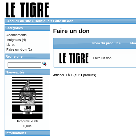
Accueil du site
»
Boutique
»
Faire un don
Catégories
Faire un don
Abonnements
Intégrales
(4)
Nom du produit +
Mod
Livres
Faire un don
(1)
Recherche
Faire un don
Nouveautés
Afficher
1
à
1
(sur
1
produits)
Intégrale 2006
0,00€
Informations