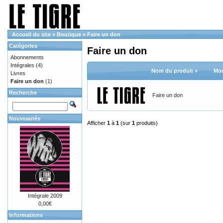
Accueil du site
»
Boutique
»
Faire un don
Catégories
Faire un don
Abonnements
Intégrales
(4)
Nom du produit +
Mod
Livres
Faire un don
(1)
Recherche
Faire un don
Nouveautés
Afficher
1
à
1
(sur
1
produits)
Intégrale 2009
0,00€
Informations