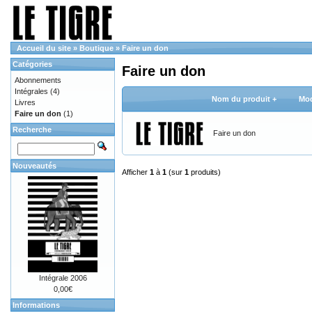
Accueil du site
»
Boutique
»
Faire un don
Catégories
Faire un don
Abonnements
Intégrales
(4)
Nom du produit +
Mod
Livres
Faire un don
(1)
Recherche
Faire un don
Nouveautés
Afficher
1
à
1
(sur
1
produits)
Intégrale 2006
0,00€
Informations