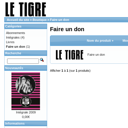
Accueil du site
»
Boutique
»
Faire un don
Catégories
Faire un don
Abonnements
Intégrales
(4)
Nom du produit +
Mod
Livres
Faire un don
(1)
Recherche
Faire un don
Nouveautés
Afficher
1
à
1
(sur
1
produits)
Intégrale 2009
0,00€
Informations