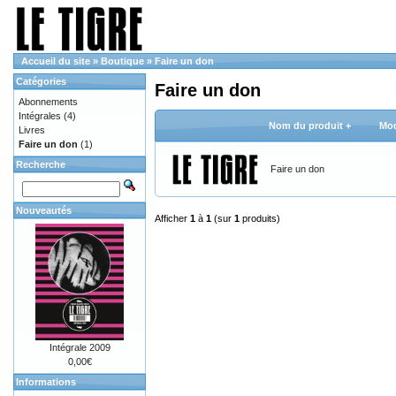
Accueil du site
»
Boutique
»
Faire un don
Catégories
Faire un don
Abonnements
Intégrales
(4)
Nom du produit +
Mod
Livres
Faire un don
(1)
Recherche
Faire un don
Nouveautés
Afficher
1
à
1
(sur
1
produits)
Intégrale 2009
0,00€
Informations