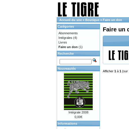
Accueil du site
»
Boutique
»
Faire un don
Catégories
Faire un 
Abonnements
Intégrales
(4)
Livres
Faire un don
(1)
Recherche
Nouveautés
Afficher
1
à
1
(sur
Intégrale 2008
0,00€
Informations