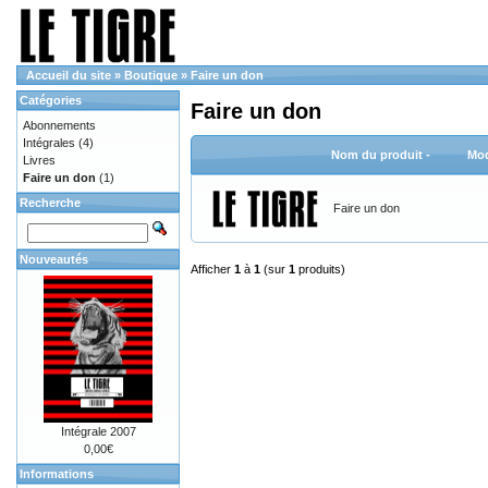
Accueil du site
»
Boutique
»
Faire un don
Catégories
Faire un don
Abonnements
Intégrales
(4)
Nom du produit -
Mod
Livres
Faire un don
(1)
Recherche
Faire un don
Nouveautés
Afficher
1
à
1
(sur
1
produits)
Intégrale 2007
0,00€
Informations