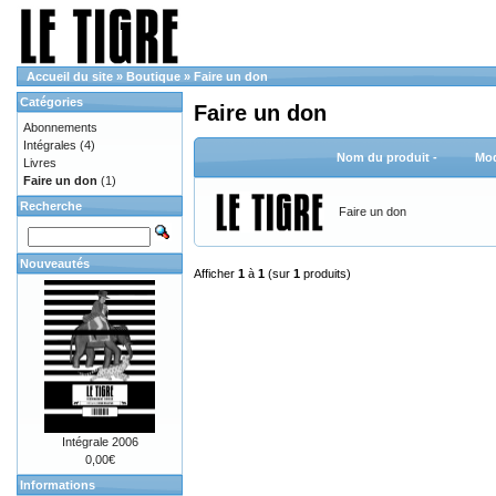
Accueil du site
»
Boutique
»
Faire un don
Catégories
Faire un don
Abonnements
Intégrales
(4)
Nom du produit -
Mod
Livres
Faire un don
(1)
Recherche
Faire un don
Nouveautés
Afficher
1
à
1
(sur
1
produits)
Intégrale 2006
0,00€
Informations