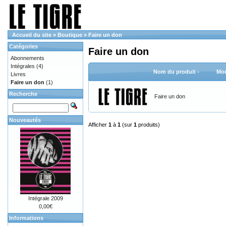
Accueil du site
»
Boutique
»
Faire un don
Catégories
Faire un don
Abonnements
Intégrales
(4)
Nom du produit -
Mod
Livres
Faire un don
(1)
Recherche
Faire un don
Nouveautés
Afficher
1
à
1
(sur
1
produits)
Intégrale 2009
0,00€
Informations