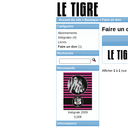
Accueil du site
»
Boutique
»
Faire un don
Catégories
Faire un 
Abonnements
Intégrales
(4)
Livres
Faire un don
(1)
Recherche
Nouveautés
Afficher
1
à
1
(sur
Intégrale 2009
0,00€
Informations