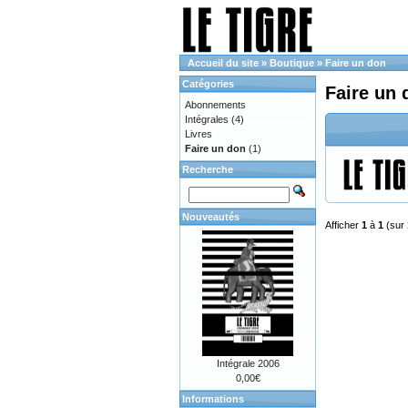
Accueil du site
»
Boutique
»
Faire un don
Catégories
Faire un 
Abonnements
Intégrales
(4)
Livres
Faire un don
(1)
Recherche
Nouveautés
Afficher
1
à
1
(sur
Intégrale 2006
0,00€
Informations