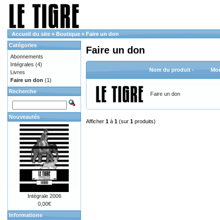
Accueil du site
»
Boutique
»
Faire un don
Catégories
Faire un don
Abonnements
Intégrales
(4)
Nom du produit -
Mod
Livres
Faire un don
(1)
Recherche
Faire un don
Nouveautés
Afficher
1
à
1
(sur
1
produits)
Intégrale 2006
0,00€
Informations