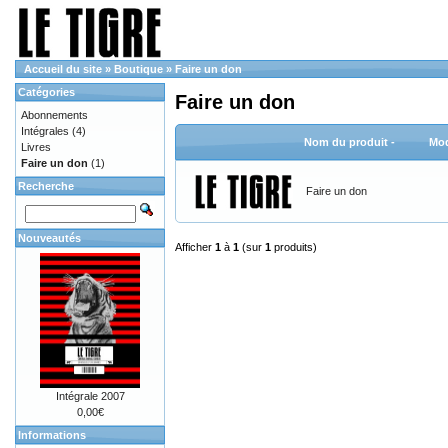
Accueil du site
»
Boutique
»
Faire un don
Catégories
Faire un don
Abonnements
Intégrales
(4)
Nom du produit -
Mod
Livres
Faire un don
(1)
Recherche
Faire un don
Nouveautés
Afficher
1
à
1
(sur
1
produits)
Intégrale 2007
0,00€
Informations