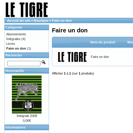
Accueil du site
»
Boutique
»
Faire un don
Catégories
Faire un don
Abonnements
Intégrales
(4)
Nom du produit -
Mod
Livres
Faire un don
(1)
Recherche
Faire un don
Nouveautés
Afficher
1
à
1
(sur
1
produits)
Intégrale 2008
0,00€
Informations