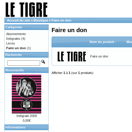
Accueil du site
»
Boutique
»
Faire un don
Catégories
Faire un don
Abonnements
Intégrales
(4)
Nom du produit -
Mod
Livres
Faire un don
(1)
Recherche
Faire un don
Nouveautés
Afficher
1
à
1
(sur
1
produits)
Intégrale 2009
0,00€
Informations