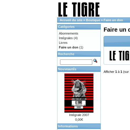
Accueil du site
»
Boutique
»
Faire un don
Catégories
Faire un 
Abonnements
Intégrales
(4)
Livres
Faire un don
(1)
Recherche
Nouveautés
Afficher
1
à
1
(sur
Intégrale 2007
0,00€
Informations