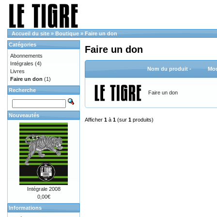
Accueil du site
»
Boutique
»
Faire un don
Catégories
Faire un don
Abonnements
Intégrales
(4)
Nom du produit -
Mod
Livres
Faire un don
(1)
Recherche
Faire un don
Nouveautés
Afficher
1
à
1
(sur
1
produits)
Intégrale 2008
0,00€
Informations