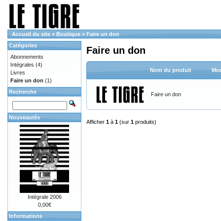
Accueil du site
»
Boutique
»
Faire un don
Catégories
Faire un don
Abonnements
Intégrales
(4)
Nom du produit
Mod
Livres
Faire un don
(1)
Recherche
Faire un don
Nouveautés
Afficher
1
à
1
(sur
1
produits)
Intégrale 2006
0,00€
Informations