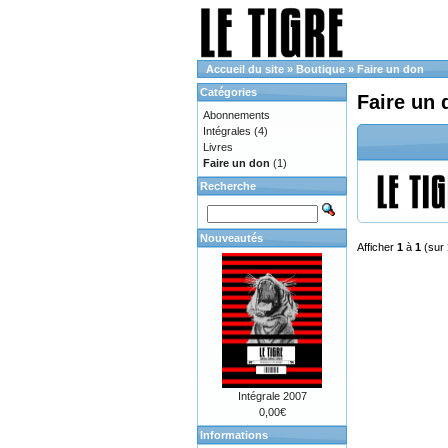
Accueil du site
»
Boutique
»
Faire un don
Catégories
Faire un 
Abonnements
Intégrales
(4)
Livres
Faire un don
(1)
Recherche
Nouveautés
Afficher
1
à
1
(sur
Intégrale 2007
0,00€
Informations