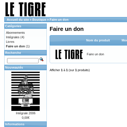
Accueil du site
»
Boutique
»
Faire un don
Catégories
Faire un don
Abonnements
Intégrales
(4)
Nom du produit
Mod
Livres
Faire un don
(1)
Recherche
Faire un don
Nouveautés
Afficher
1
à
1
(sur
1
produits)
Intégrale 2006
0,00€
Informations