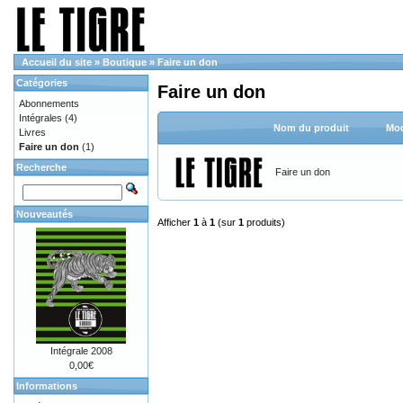
Accueil du site
»
Boutique
»
Faire un don
Catégories
Faire un don
Abonnements
Intégrales
(4)
Nom du produit
Mod
Livres
Faire un don
(1)
Recherche
Faire un don
Nouveautés
Afficher
1
à
1
(sur
1
produits)
Intégrale 2008
0,00€
Informations