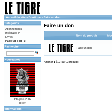
Accueil du site
»
Boutique
»
Faire un don
Catégories
Faire un don
Abonnements
Intégrales
(4)
Nom du produit
Mod
Livres
Faire un don
(1)
Recherche
Faire un don
Nouveautés
Afficher
1
à
1
(sur
1
produits)
Intégrale 2007
0,00€
Informations