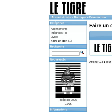
Accueil du site
»
Boutique
»
Faire un don
Catégories
Faire un 
Abonnements
Intégrales
(4)
Livres
Faire un don
(1)
Recherche
Nouveautés
Afficher
1
à
1
(sur
Intégrale 2006
0,00€
Informations