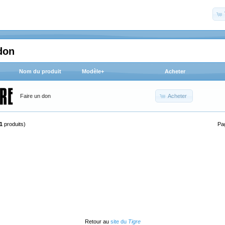
don
Nom du produit
Modèle+
Acheter
Acheter
Faire un don
1
produits)
Pa
Retour au
site du
Tigre