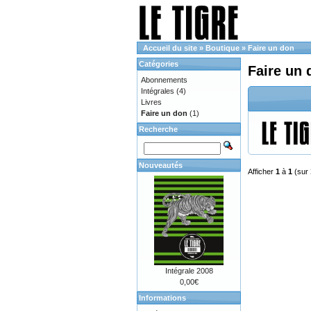
Accueil du site
»
Boutique
»
Faire un don
Catégories
Faire un 
Abonnements
Intégrales
(4)
Livres
Faire un don
(1)
Recherche
Nouveautés
Afficher
1
à
1
(sur
Intégrale 2008
0,00€
Informations