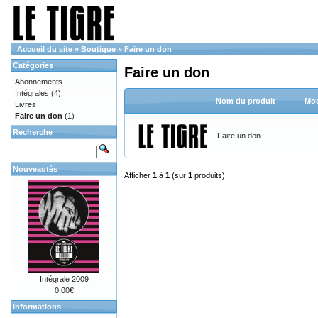
Accueil du site
»
Boutique
»
Faire un don
Catégories
Faire un don
Abonnements
Intégrales
(4)
Nom du produit
Mod
Livres
Faire un don
(1)
Recherche
Faire un don
Nouveautés
Afficher
1
à
1
(sur
1
produits)
Intégrale 2009
0,00€
Informations