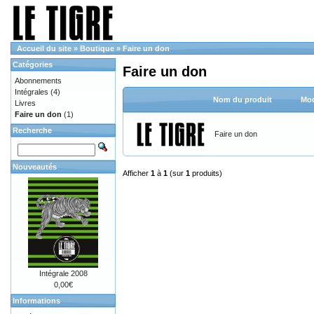
Accueil du site
»
Boutique
»
Faire un don
Catégories
Faire un don
Abonnements
Intégrales
(4)
Nom du produit
Mod
Livres
Faire un don
(1)
Recherche
Faire un don
Nouveautés
Afficher
1
à
1
(sur
1
produits)
Intégrale 2008
0,00€
Informations