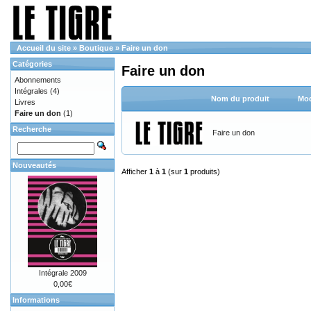
Accueil du site
»
Boutique
»
Faire un don
Catégories
Faire un don
Abonnements
Intégrales
(4)
Nom du produit
Mod
Livres
Faire un don
(1)
Recherche
Faire un don
Nouveautés
Afficher
1
à
1
(sur
1
produits)
Intégrale 2009
0,00€
Informations