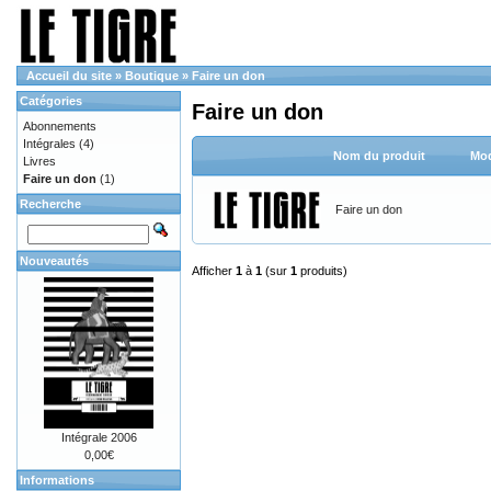
Accueil du site
»
Boutique
»
Faire un don
Catégories
Faire un don
Abonnements
Intégrales
(4)
Nom du produit
Mod
Livres
Faire un don
(1)
Recherche
Faire un don
Nouveautés
Afficher
1
à
1
(sur
1
produits)
Intégrale 2006
0,00€
Informations