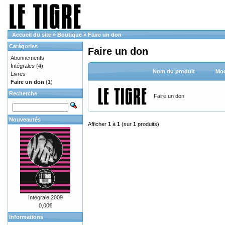
Accueil du site
»
Boutique
»
Faire un don
Catégories
Faire un don
Abonnements
Intégrales
(4)
Nom du produit
Mod
Livres
Faire un don
(1)
Recherche
Faire un don
Nouveautés
Afficher
1
à
1
(sur
1
produits)
Intégrale 2009
0,00€
Informations