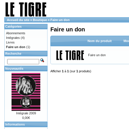
Accueil du site
»
Boutique
»
Faire un don
Catégories
Faire un don
Abonnements
Intégrales
(4)
Nom du produit
Mod
Livres
Faire un don
(1)
Recherche
Faire un don
Nouveautés
Afficher
1
à
1
(sur
1
produits)
Intégrale 2009
0,00€
Informations