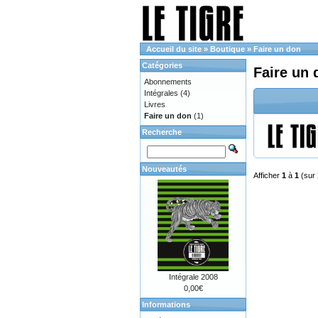
Accueil du site
»
Boutique
»
Faire un don
Catégories
Faire un 
Abonnements
Intégrales
(4)
Livres
Faire un don
(1)
Recherche
Nouveautés
Afficher
1
à
1
(sur
Intégrale 2008
0,00€
Informations